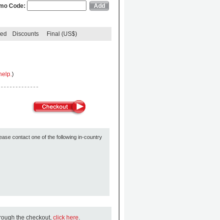
mo Code:
ded
Discounts
Final (US$)
help.
)
ease contact one of the following in-country
hrough the checkout,
click here
.