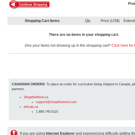
Pro
Shopping Cart Items
Qty.
Price (US$)
Exten
There are no items in your shopping cart.
(Are your items not showing up in the shopping cart?
Click here for 
CANADIAN ORDERS
: To place an order for curriculum being shipped to Canada, pl
partners.
ShoptheWord.ca
support@shoptheword.com
ekkuip.ca
1.888.740.0115
If you are using
Internet Explorer
and experiencing difficulty getting t