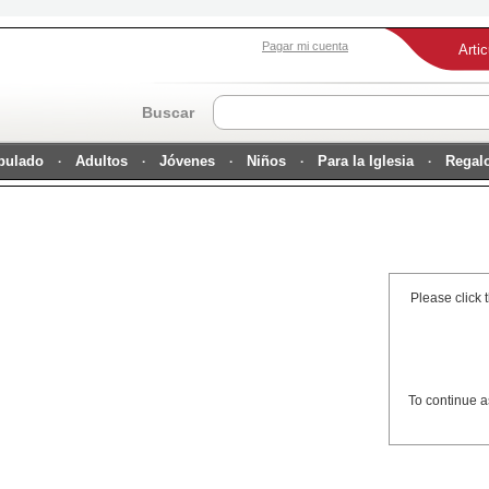
Pagar mi cuenta
Arti
Buscar
ipulado
Adultos
Jóvenes
Niños
Para la Iglesia
Regal
Please click 
To continue a