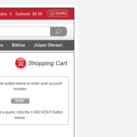
culos: 0 Subtotal: $0.00
os
Biblias
¡Súper Ofertas!
the button below to enter your account
number.
Enter
s a guest, click the CHECKOUT button
below.