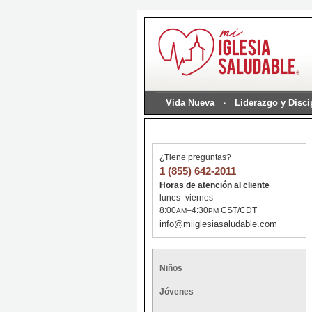
Vida Nueva
Liderazgo y Disc
¿Tiene preguntas?
1 (855) 642-2011
Horas de atención al cliente
lunes–viernes
8:00
–4:30
CST/CDT
AM
PM
info@miiglesiasaludable.com
Niños
Jóvenes