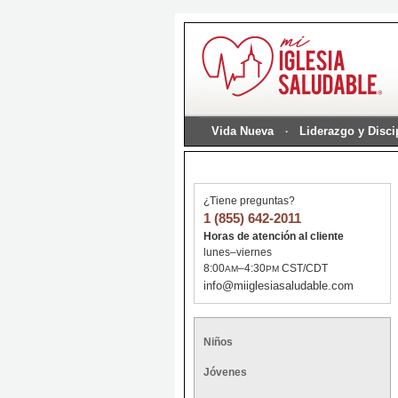
Vida Nueva
Liderazgo y Disc
¿Tiene preguntas?
1 (855) 642-2011
Horas de atención al cliente
lunes–viernes
8:00
–4:30
CST/CDT
AM
PM
info@miiglesiasaludable.com
Niños
Jóvenes