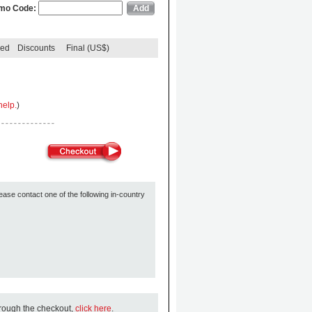
mo Code:
ded
Discounts
Final (US$)
help.
)
ease contact one of the following in-country
hrough the checkout,
click here
.