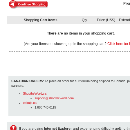
Pro
Shopping Cart Items
Qty.
Price (US$)
Exten
There are no items in your shopping cart.
(Are your items not showing up in the shopping cart?
Click here for 
CANADIAN ORDERS
: To place an order for curriculum being shipped to Canada, pl
partners.
ShoptheWord.ca
support@shoptheword.com
ekkuip.ca
1.888.740.0115
If you are using
Internet Explorer
and experiencing difficulty getting t