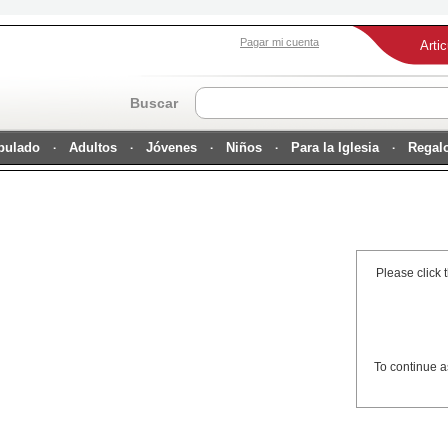
Pagar mi cuenta
Arti
Buscar
ipulado
Adultos
Jóvenes
Niños
Para la Iglesia
Regal
Please click 
To continue a