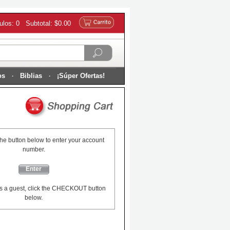
culos: 0 Subtotal: $0.00
os
Biblias
¡Súper Ofertas!
the button below to enter your account
number.
Enter
s a guest, click the CHECKOUT button
below.