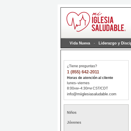
Vida Nueva
Liderazgo y Disc
¿Tiene preguntas?
1 (855) 642-2011
Horas de atención al cliente
lunes–viernes
8:00
–4:30
CST/CDT
AM
PM
info@miiglesiasaludable.com
Niños
Jóvenes