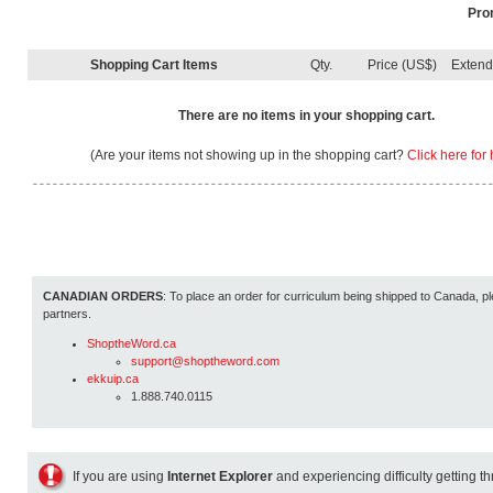
Pro
Shopping Cart Items
Qty.
Price (US$)
Exten
There are no items in your shopping cart.
(Are your items not showing up in the shopping cart?
Click here for 
CANADIAN ORDERS
: To place an order for curriculum being shipped to Canada, pl
partners.
ShoptheWord.ca
support@shoptheword.com
ekkuip.ca
1.888.740.0115
If you are using
Internet Explorer
and experiencing difficulty getting t