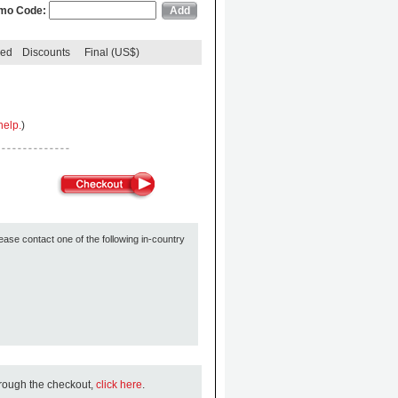
mo Code:
ded
Discounts
Final (US$)
help.
)
ease contact one of the following in-country
hrough the checkout,
click here
.