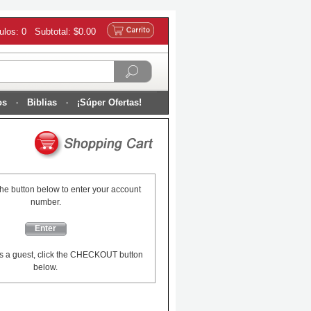
culos: 0 Subtotal: $0.00
os
Biblias
¡Súper Ofertas!
the button below to enter your account
number.
Enter
s a guest, click the CHECKOUT button
below.