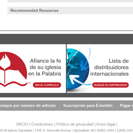
Recommended Resources
ompre por número de artículo
Suscripción para E-boletín
Pagar 
INICIO
|
Contáctenos
|
Politica de privacidad
|
Aviso legal
|
6 Mi Iglesia Saludable | 1445 N. Boonville Avenue | Springfield, MO 65802-1894 | 1(855) 642