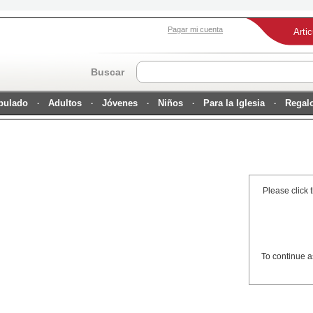
Pagar mi cuenta
Arti
Buscar
ipulado
Adultos
Jóvenes
Niños
Para la Iglesia
Regal
Please click 
To continue a